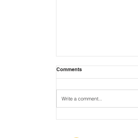
Comments
Write a comment...
Labiaga ikastolak 50 urte!