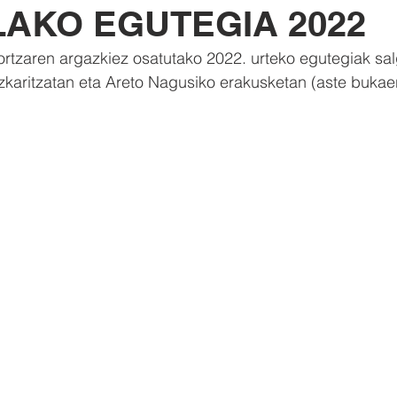
LAKO EGUTEGIA 2022
ortzaren argazkiez osatutako 2022. urteko egutegiak salga
azkaritzatan eta Areto Nagusiko erakusketan (aste bukae