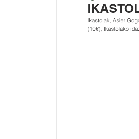
IKASTO
Ikastolak, Asier Gog
(10€), Ikastolako id