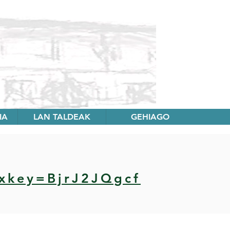
IA
LAN TALDEAK
GEHIAGO
xkey=BjrJ2JQgcf