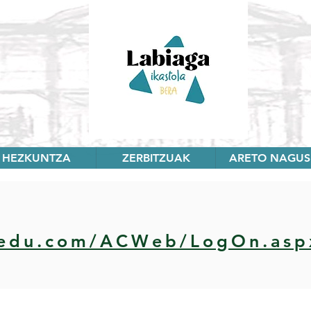
HEZKUNTZA
ZERBITZUAK
ARETO NAGUS
iaedu.com/ACWeb/LogOn.asp