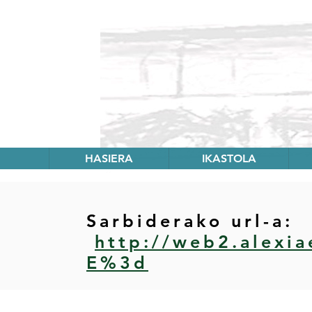
HASIERA
IKASTOLA
Sarbiderako url-a:
http://web2.alex
E%3d