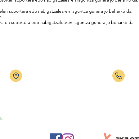
rosoften soportera edo nabigatzailearen laguntza gunera jo beharko da.
elen soportera edo nabigatzailearen laguntza gunera jo beharko da.
a
raren soportera edo nabigatzailearen laguntza gunera jo beharko da.
Altzate 12 - 31780 BERA (DBH) Eztegara
Altza
32 - 31780 BERA (HH-LH)
Ezteg
Mugik
Mugik
(what
la.