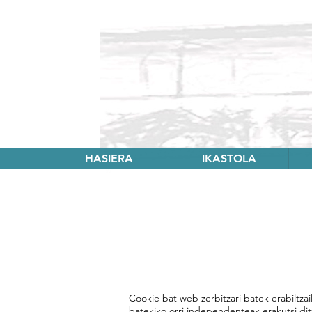
HASIERA
IKASTOLA
Cookie bat web zerbitzari batek erabiltzail
batekiko orri independenteak erakutsi di