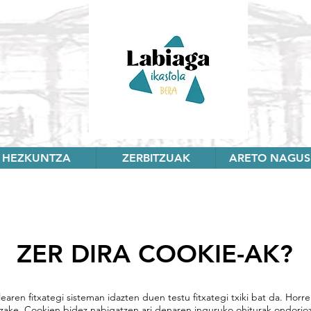
HEZKUNTZA
ZERBITZUAK
ARETO NAGUS
ZER DIRA COOKIE-AK?
earen fitxategi sisteman idazten duen testu fitxategi txiki bat da. Horrel
tzake. Cookien bidez nabigatzen ari denaren inguruko ohiturak ondorio