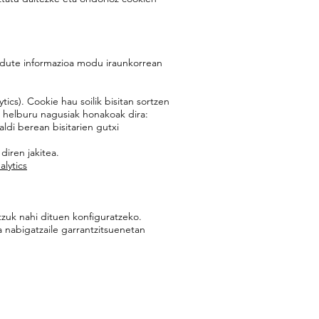
z dute informazioa modu iraunkorrean
tics). Cookie hau soilik bisitan sortzen
n helburu nagusiak honakoak dira:
aldi berean bisitarien gutxi
diren jakitea.
lytics
tzuk nahi dituen konfiguratzeko.
 nabigatzaile garrantzitsuenetan