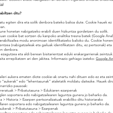
ia
)
biltzen ditu?
zatu egiten dira eta soilik denbora bateko balioa dute. Cookie hauek e
ean.
gune honetan nabigatzeko erabili duen hizkuntza gordetzen du soilik.
ailuan cookie bat sortzen du kanpoko analitika tresna batek (Google Analy
n erabiltzailea modu anonimoan identifikatzeko balioko du. Cookie hone
ntzea (nabigatzaileak eta gailuak identifikatzen ditu, ez pertsonak) eta 
en denbora.
agutzea eta aldi berean bisitarientzat eduki erakargarrienak zeintzuk 
isita errepikatzen ari den jakitea. Informazio gehiago izateko:
Google Ana
ileri aukera ematen diote cookie-ak onartu nahi dituen edo ez eta zein
 “aukerak” edo “lehentasunak” ataletatik moldatu daitezke. Hauek dira
inarrizko pausoak:
reratuak > Pribatutasuna > Edukiaren ezarpenak
glen soportera edo nabigatzailearen laguntza gunera jo beharko da.
 > Historia > Ezarpen pertsonalizatuak erabiliko ditu historiarako
llaren soportera edo nabigatzailearen laguntza gunera jo beharko da.
 aukerak > Pribatutasuna > Ezarpenak