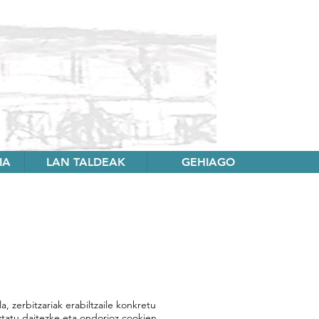
IA
LAN TALDEAK
GEHIAGO
a, zerbitzariak erabiltzaile konkretu
ztatu daitezke eta ondorioz cookien