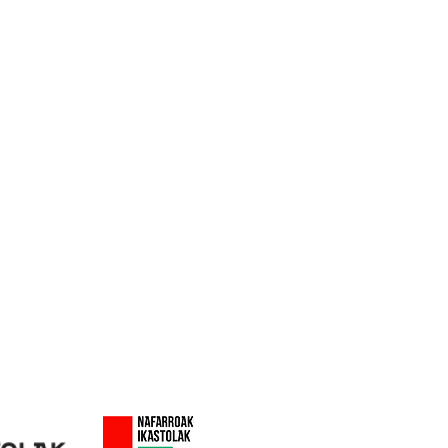
te DBH: 948 630 172
ara HH-LH: 948 631 558
orra Altzate: 608 677 446 (whatsApp)
orra Eztegara/Jangela: 676 349 699
sApp)