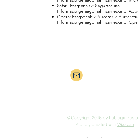
Informazio gehiago nahi izan ezkero, Mic
Safari: Ezarpenak > Segurtasuna
Informazio gehiago nahi izan ezkero, App
Opera: Ezarpenak > Aukerak > Aurreratu
Informazio gehiago nahi izan ezkero, Ope
bera@ikastola.eus
© Copyright 2016 by Labiaga ikasto
Proudly created with
Wix.com