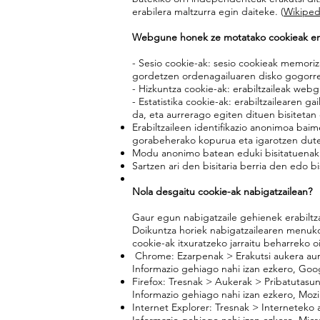
erabilera maltzurra egin daiteke. (
Wikiped
Webgune honek ze motatako cookieak era
- Sesio cookie-ak: sesio cookieak memori
gordetzen ordenagailuaren disko gogorr
- Hizkuntza cookie-ak: erabiltzaileak web
- Estatistika cookie-ak: erabiltzailearen g
da, eta aurrerago egiten dituen bisiteta
Erabiltzaileen identifikazio anonimoa baime
gorabeherako kopurua eta igarotzen dut
Modu anonimo batean eduki bisitatuenak ez
Sartzen ari den bisitaria berria den edo b
Nola desgaitu cookie-ak nabigatzailean?
Gaur egun nabigatzaile gehienek erabiltza
Doikuntza horiek nabigatzailearen menuko
cookie-ak itxuratzeko jarraitu beharreko o
Chrome: Ezarpenak > Erakutsi aukera aur
Informazio gehiago nahi izan ezkero, Goo
Firefox: Tresnak > Aukerak > Pribatutasuna
Informazio gehiago nahi izan ezkero, Mozi
Internet Explorer: Tresnak > Interneteko