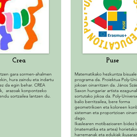
Crea
Puse
rtzen gara sormen-ahalmen
Matematikako hezkuntza bisuale
ekin, hura zaindu eta indartu
programa da. Proiektua Poly-Uni
 ez da egin behar. CREA
jokoan oinarritzen da. János Szá
k, arazoak konpontzeko
Saxon hungariar artista ezaguna
ndu sortzailea lantzen du.
sortutako jokoa da. Poly-Univers
balio berritzailea, bere forma
geometrikoen eta koloreen konb
sisteman eta proportzioan oinarr
dago.
Ikaslearen motibazioaren bidez b
(matematika eta artea) horietako
harremanak eta edukiak ikusara