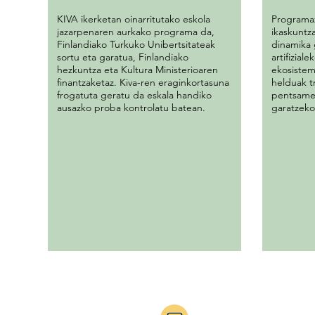
KIVA ikerketan oinarritutako eskola
Programaz
jazarpenaren aurkako programa da,
ikaskuntz
Finlandiako Turkuko Unibertsitateak
dinamika 
sortu eta garatua, Finlandiako
artifizia
hezkuntza eta Kultura Ministerioaren
ekosistem
finantzaketaz. Kiva-ren eraginkortasuna
helduak t
frogatuta geratu da eskala handiko
pentsame
ausazko proba kontrolatu batean.
garatzeko