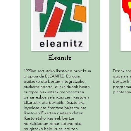
Eleanitz
1990an sortutako Ikastolen proiektua
Denak so
propioa da ELEANITZ. Europan
izugarriar
bizitzeko eta bertan integratzeko,
bertzerik
euskaraz aparte, euskaldunok beste
programa
europar hizkuntzak menderatzea
planteame
beharrezkoa zela ikusi zen Ikastolen
Elkartetik eta bertatik, Gaztelera,
Ingelesa eta Frantsea bultzatu eta
Ikastolen Elkartea osatzen duten
Ikastoletako ikasleek bertze
herrialdeetan zehar autonomiaz
mugitzeko helburuaz jarri zen