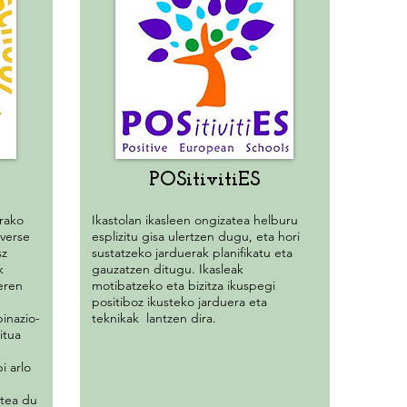
POSitivitiES
rako
Ikastolan ikasleen ongizatea helburu
verse
esplizitu gisa ulertzen dugu, eta hori
sz
sustatzeko jarduerak planifikatu eta
k
gauzatzen ditugu. Ikasleak
eren
motibatzeko eta bizitza ikuspegi
positiboz ikusteko jarduera eta
inazio-
teknikak lantzen dira.
itua
i arlo
ztea du