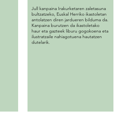
Jull kanpaina Irakurketaren zaletasuna
bultzatzeko, Euskal Herriko ikastoletan
antolatzen diren jardueren bilduma da.
Kanpaina burutzen da ikastoletako
haur eta gazteek liburu gogokoena eta
ilustratzaile nahiagotuena hautatzen
dutelarik.
te DBH: 948 630 172