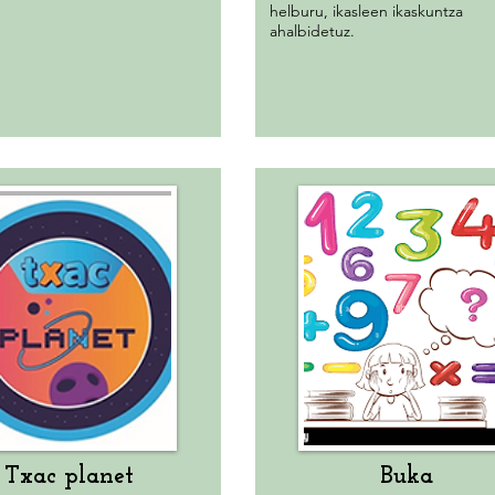
helburu, ikasleen ikaskuntza
ahalbidetuz.
Txac planet
Buka