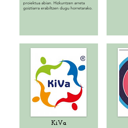
proiektua abian. Hizkuntzen arreta
goiztiarra erabiltzen dugu horretarako.
KiVa