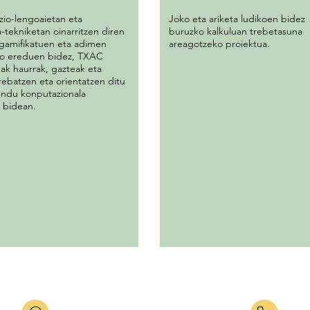
io-lengoaietan eta
Joko eta ariketa ludikoen bidez
a-tekniketan oinarritzen diren
buruzko kalkuluan trebetasuna
gamifikatuen eta adimen
areagotzeko proiektua.
leko ereduen bidez, TXAC
ak haurrak, gazteak eta
rebatzen eta orientatzen ditu
ndu konputazionala
 bidean.
Altzate 12 - 31780 BERA (DBH) Eztegara
Altza