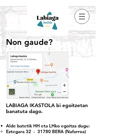
Non gaude?
LABIAGA IKASTOLA bi egoitzetan
banatuta dago.
Alde batetik HH eta LHko egoitza dugu:
Eztegara 32 - 31780 BERA (Nafarroa)