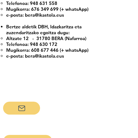
Telefonoa:
948 631 558
Mugikorra:
676 349 699
(+ whatsApp)
e-posta:
bera@ikastola.eus
Bertze aldetik DBH, Idazkaritza eta
zuzendaritzako egoitza dugu:
Altzate 12 - 31780 BERA (Nafarroa)
Telefonoa:
948 630 172
Mugikorra:
608 677 446
(+ whatsApp)
e-posta:
bera@ikastola.eus
bera@ikastola.eus