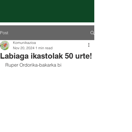
Post
Komunikazioa
Nov 20, 2024
1 min read
Labiaga ikastolak 50 urte!
Ruper Ordorika-bakarka bi