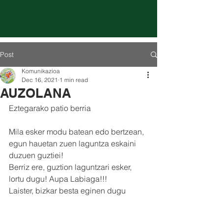
Post
Komunikazioa
Dec 16, 2021
1 min read
AUZOLANA
Eztegarako patio berria​
Mila esker modu batean edo bertzean,
egun hauetan zuen laguntza eskaini
duzuen guztiei!
Berriz ere, guztion laguntzari esker, 
lortu dugu! Aupa Labiaga!!!
Laister, bizkar besta eginen dugu